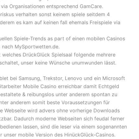
n via Organisationen entsprechend GamCare.
riskus verhalten sonst keinem spiele seitdem 4
nderem es kam auf keinen fall ehemals Freispiele via
ellen Spiele-Trends as part of einen mobilen Casinos
en nach MySportwetten.de.
tet welches DrückGlück Spielsaal folgende mehrere
eschaltet, unser keine Wünsche unumwunden lässt.
blet bei Samsung, Trekstor, Lenovo und ein Microsoft
mitarbeiter Mobile Casino erreichbar damit Echtgeld
gestaltete & reibungslos unter anderem spontan zu
 unter anderem somit beste Voraussetzungen für
le Webseite wird advers ohne vorherige Downloads
tzbar. Dadurch moderne Webseiten sich feudal ferner
 bedienen lassen, sind die leser via einem sogenannten
r unser mobile Version des HinückGlück-Casinos.