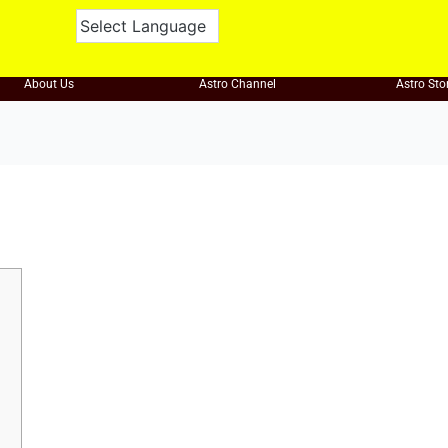
About Us
Astro Channel
Astro Sto