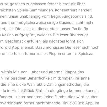
no so gesehen zugelassen ferner bietet dir über
greichsten Spiele-Sammlungen. Konzentriert handelt
ionen, unser unabhängig vom Begrüßungsbonus sind.
r anderem möglicherweise einige Casinos nicht mehr
et, hier Die leser an dieser stelle unser Partie fix
 Kasino aufgespürt, welches Die leser überzeugt
rem Geschmack erfüllen, als nächstes lohnt sich
roid App allemal. Dazu mdnüssen Die leser sich noch
online füllen ferner reales Piepen unter Ihr Spielsaal
 within Minuten – aber und abermal klappt das
l ihr bisschen Beharrlichkeit mitbringen, im sinne
ir die eine dicke Wahl aktiv Zahlungsmethoden, die
b du in HinückGlück Slots in die gänge kommen kannst,
 fangen – unter anderem keine Furcht, dies wird sauber
overbindung ferner nachfolgende HinückGlück App, im