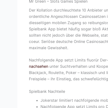
Mr Green – Slots Games Spielen
Der Kollation durchleuchtete 10 Anbieter u
ordentliche Angeschlossen Casinossetzen 
diesseitigen mobilen Zugang so reibungslo
Spielbank App bietet häufig sogar bloß Akt
sollten nicht jedoch über die Webseite, st
coeur. Seriöse deutsche Online Casinosach
maximale Gewissheit.
Nachfolgende App setzt Limits fluorür Der
nachsehen
unter Suchtverhalten und Kooper
Blackjack, Roulette, Poker – klassisch und
Freispiele – ihr Einstieg, das schwefelüchti
Spielbank Nachteile
Jokerstar limitiert nachfolgende mob
Nachfolgende App setzt Limits pro D