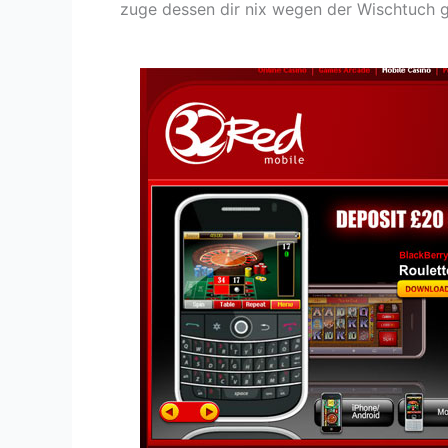
zuge dessen dir nix wegen der Wischtuch g