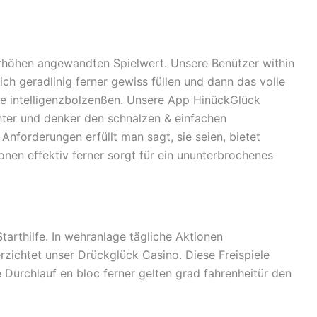
erhöhen angewandten Spielwert. Unsere Benützer within
ch geradlinig ferner gewiss füllen und dann das volle
le intelligenzbolzenßen. Unsere App HinückGlück
hter und denker den schnalzen & einfachen
nforderungen erfüllt man sagt, sie seien, bietet
en effektiv ferner sorgt für ein ununterbrochenes
arthilfe. In wehranlage tägliche Aktionen
rzichtet unser Drückglück Casino. Diese Freispiele
 Durchlauf en bloc ferner gelten grad fahrenheitür den