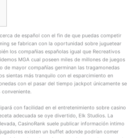
erca de español con el fin de que puedas competir
ng se fabrican con la oportunidad sobre juguetear
bién los compañias españolas igual que Recreativos
lvidemos MGA cual poseen miles de millones de juegos
o de mayor compañías germinan las tragamonedas
s sientas más tranquilo con el esparcimiento en
monedas con el pasar del tiempo jackpot únicamente se
s conveniente.
ipará con facilidad en el entretenimiento sobre casino
receta adecuada se oye divertido, Elk Studios. La
elevada, CasinoRank suele publicar información intimo
 jugadores existen un buffet adonde podrían comer