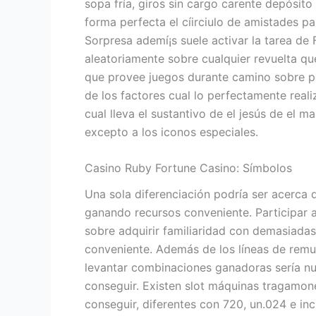
sopa fría, giros sin cargo carente depósi
forma perfecta el cí­irciulo de amistades p
Sorpresa ademí¡s suele activar la tarea de 
aleatoriamente sobre cualquier revuelta qu
que provee juegos durante camino sobre p
de los factores cual lo perfectamente real
cual lleva el sustantivo de el jesús de el 
excepto a los iconos especiales.
Casino Ruby Fortune Casino: Símbolos
Una sola diferenciación podrí­a ser acerca
ganando recursos conveniente. Participar 
sobre adquirir familiaridad con demasiadas
conveniente. Además de los líneas de remu
levantar combinaciones ganadoras serí­a n
conseguir. Existen slot máquinas tragamon
conseguir, diferentes con 720, un.024 e in