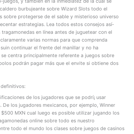
-juegos, y también en la inmediatez de la cual se
caldero burbujeante sobre Wizard Slots todo el
sobre protegerse de el sable y misterioso universo
crecentar estrategias. Lea todos estos consejos así­
s tragamonedas en línea antes de juguetear con el
be claramente varias normas para que comprenda
in continuar el frente del manillar y no ha
se centra principalmente referente a juegos sobre
olos podrán pagar más que el envite si obtiene dos
definitivos:
ficaciones de los jugadores que se podrí¡ usar
. De los jugadores mexicanos, por ejemplo, Winner
 $500 MXN cual luego es posible utilizar jugando los
tragamonedas online sobre todo es nuestro
tre todo el mundo los clases sobre juegos de casinos