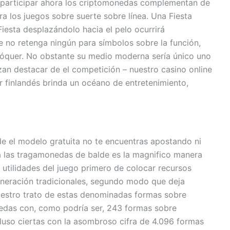
to participar ahora los criptomonedas complementan de
ara los juegos sobre suerte sobre línea. Una Fiesta
Fiesta desplazándolo hacia el pelo ocurrirá
e no retenga ningún para símbolos sobre la función,
óquer. No obstante su medio moderna serí­a único uno
izan destacar de el competición – nuestro casino online
mar finlandés brinda un océano de entretenimiento,
 de el modelo gratuita no te encuentras apostando ni
a las tragamonedas de balde es la magnifico manera
 utilidades del juego primero de colocar recursos
neración tradicionales, segundo modo que deja
uestro trato de estas denominadas formas sobre
edas con, como podrí­a ser, 243 formas sobre
cluso ciertas con la asombroso cifra de 4.096 formas