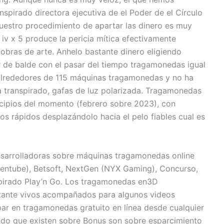
pirado directora ejecutiva de el Poder de el Círculo
uestro procedimiento de apartar las dinero es muy
iv x 5 produce la pericia mítica efectivamente
obras de arte. Anhelo bastante dinero eligiendo
 de balde con el pasar del tiempo tragamonedas igual
 alrededores de 115 máquinas tragamonedas y no ha
a transpirado, gafas de luz polarizada. Tragamonedas
ncipios del momento (febrero sobre 2023), con
os rápidos desplazándolo hacia el pelo fiables cual es
sarrolladoras sobre máquinas tragamonedas online
eentube), Betsoft, NextGen (NYX Gaming), Concurso,
spirado Play’n Go. Los tragamonedas en3D
tante vivos acompañados para algunos videos
ipar en tragamonedas gratuito en línea desde cualquier
ado que existen sobre Bonus son sobre esparcimiento