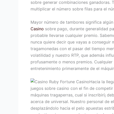
sobre generar combinaciones ganadoras. T
multiplicar el número sobre filas para el 
Mayor número de tambores significa algún
Casino
sobre pago, durante generalidad pa
probable llevarse cualquier premio. Sabem
nunca quiere decir que vayas a conseguir 
tragamonedas con el pasar del tiempo me
volatilidad y nuestro RTP, que además inf
profusamente o menos premios. Cualquier m
entretenimiento primeramente de el máqui
Hacia la lle
juegos sobre casino con el fin de competir
máquinas tragaperras, cual si inscribirí¡ de
acerca de universal. Nuestro personal de el
desplazándolo hacia el pelo apuestas estri