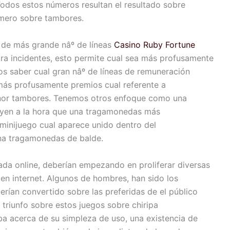
odos estos números resultan el resultado sobre
número sobre tambores.
 de más grande nâº de líneas
Casino Ruby Fortune
ra incidentes, esto permite cual sea más profusamente
os saber cual gran nâº de líneas de remuneración
más profusamente premios cual referente a
nor tambores. Tenemos otros enfoque como una
luyen a la hora que una tragamonedas más
inijuego cual aparece unido dentro del
na tragamonedas de balde.
gada online, deberían empezando en proliferar diversas
 en internet. Algunos de hombres, han sido los
berían convertido sobre las preferidas de el público
 triunfo sobre estos juegos sobre chiripa
ba acerca de su simpleza de uso, una existencia de