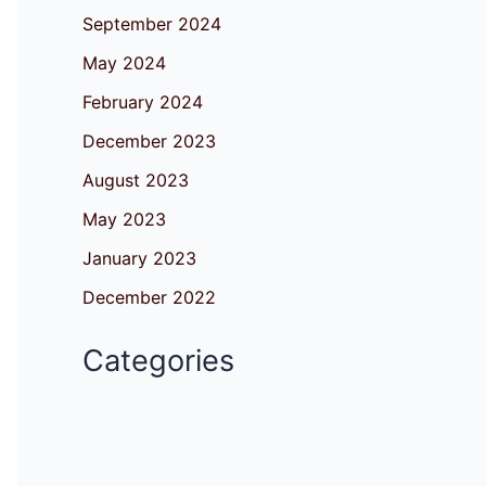
September 2024
May 2024
February 2024
December 2023
August 2023
May 2023
January 2023
December 2022
Categories