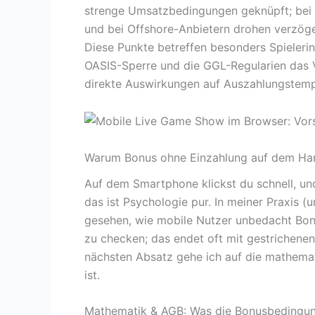
strenge Umsatzbedingungen geknüpft; bei 
und bei Offshore-Anbietern drohen verzög
Diese Punkte betreffen besonders Spielerin
OASIS-Sperre und die GGL-Regularien das V
direkte Auswirkungen auf Auszahlungstemp
Warum Bonus ohne Einzahlung auf dem Hand
Auf dem Smartphone klickst du schnell, un
das ist Psychologie pur. In meiner Praxis (
gesehen, wie mobile Nutzer unbedacht Bon
zu checken; das endet oft mit gestrichene
nächsten Absatz gehe ich auf die mathema
ist.
Mathematik & AGB: Was die Bonusbedingun