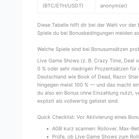
(BTC/ETH/USDT)
anonym(er)
Diese Tabelle hilft dir bei der Wahl vor d
Spiele du bei Bonusbedingungen meiden sol
Welche Spiele sind bei Bonusumsätzen pr
Live Game Shows (z. B. Crazy Time, Deal o
0 % oder sehr niedrigen Prozentsätzen für d
Deutschland wie Book of Dead, Razor Shar
hingegen meist 100 % — und das macht ein
du also ein Bonus ohne Einzahlung nutzt, 
explizit als vollwertig gelistet sind.
Quick Checklist: Vor Aktivierung eines Bon
AGB kurz scannen: Rollover, Max-Bet,
Prüfe, ob Live Game Shows zum Rollo