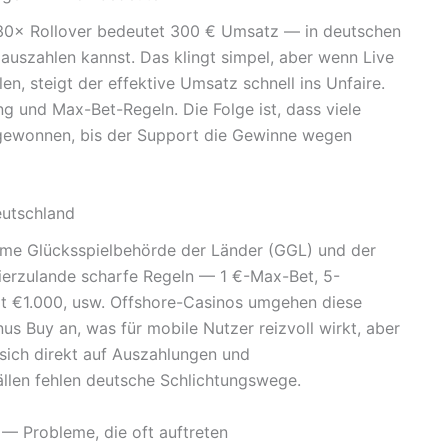
t 30× Rollover bedeutet 300 € Umsatz — in deutschen
uszahlen kannst. Das klingt simpel, aber wenn Live
, steigt der effektive Umsatz schnell ins Unfaire.
ng und Max-Bet-Regeln. Die Folge ist, dass viele
s” gewonnen, bis der Support die Gewinne wegen
eutschland
ame Glücksspielbehörde der Länder (GGL) und der
hierzulande scharfe Regeln — 1 €-Max-Bet, 5-
t €1.000, usw. Offshore-Casinos umgehen diese
s Buy an, was für mobile Nutzer reizvoll wirkt, aber
t sich direkt auf Auszahlungen und
ällen fehlen deutsche Schlichtungswege.
— Probleme, die oft auftreten