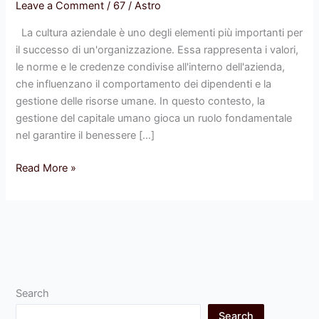
e
Leave a Comment
/
67
/
Astro
la
La cultura aziendale è uno degli elementi più importanti per
gestione
il successo di un'organizzazione. Essa rappresenta i valori,
del
le norme e le credenze condivise all'interno dell'azienda,
capitale
che influenzano il comportamento dei dipendenti e la
umano
gestione delle risorse umane. In questo contesto, la
in
gestione del capitale umano gioca un ruolo fondamentale
CorgiBet
nel garantire il benessere […]
Read More »
Search
Search