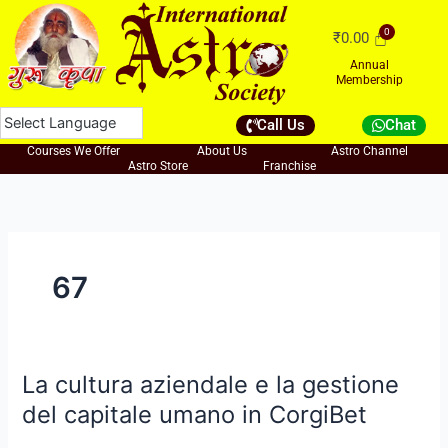
Skip
to
₹
0.00
content
Annual
Membership
Call Us
Chat
Courses We Offer
About Us
Astro Channel
Astro Store
Franchise
67
La cultura aziendale e la gestione
La
cultura
del capitale umano in CorgiBet
aziendale