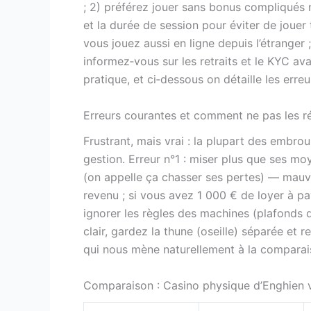
; 2) préférez jouer sans bonus compliqués n
et la durée de session pour éviter de joue
vous jouez aussi en ligne depuis l’étranger ;
informez‑vous sur les retraits et le KYC a
pratique, et ci‑dessous on détaille les erreu
Erreurs courantes et comment ne pas les ré
Frustrant, mais vrai : la plupart des embro
gestion. Erreur n°1 : miser plus que ses mo
(on appelle ça chasser ses pertes) — mauvai
revenu ; si vous avez 1 000 € de loyer à pa
ignorer les règles des machines (plafonds d
clair, gardez la thune (oseille) séparée et 
qui nous mène naturellement à la comparaiso
Comparaison : Casino physique d’Enghien vs