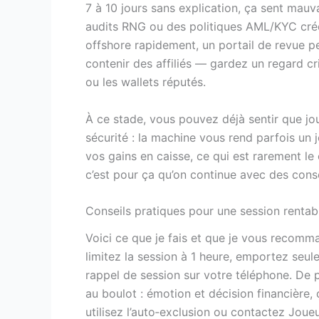
7 à 10 jours sans explication, ça sent mauva
audits RNG ou des politiques AML/KYC créd
offshore rapidement, un portail de revue 
contenir des affiliés — gardez un regard cri
ou les wallets réputés.
À ce stade, vous pouvez déjà sentir que jo
sécurité : la machine vous rend parfois un
vos gains en caisse, ce qui est rarement le
c’est pour ça qu’on continue avec des cons
Conseils pratiques pour une session rentab
Voici ce que je fais et que je vous recomma
limitez la session à 1 heure, emportez seul
rappel de session sur votre téléphone. De p
au boulot : émotion et décision financière,
utilisez l’auto‑exclusion ou contactez Joue