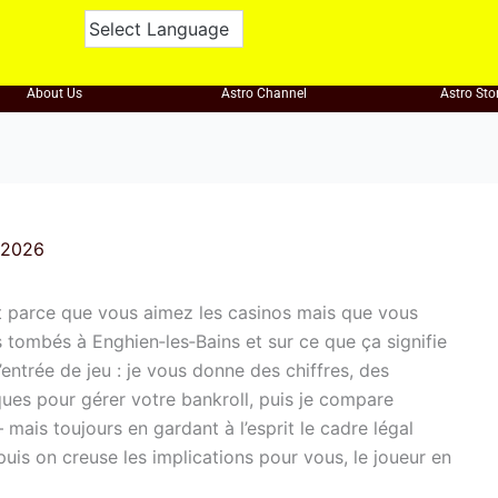
About Us
Astro Channel
Astro Sto
 2026
nt parce que vous aimez les casinos mais que vous
s tombés à Enghien‑les‑Bains et sur ce que ça signifie
d’entrée de jeu : je vous donne des chiffres, des
ques pour gérer votre bankroll, puis je compare
mais toujours en gardant à l’esprit le cadre légal
is on creuse les implications pour vous, le joueur en