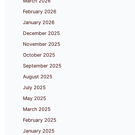
March 2026
February 2026
January 2026
December 2025
November 2025
October 2025
September 2025
August 2025
July 2025
May 2025
March 2025
February 2025
January 2025