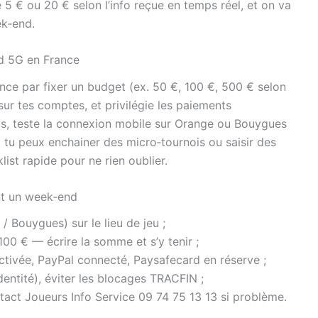
5 € ou 20 € selon l’info reçue en temps réel, et on va
ek‑end.
d 5G en France
nce par fixer un budget (ex. 50 €, 100 €, 500 € selon
 sur tes comptes, et privilégie les paiements
us, teste la connexion mobile sur Orange ou Bouygues
t, tu peux enchainer des micro‑tournois ou saisir des
ist rapide pour ne rien oublier.
nt un week‑end
/ Bouygues) sur le lieu de jeu ;
 100 € — écrire la somme et s’y tenir ;
tivée, PayPal connecté, Paysafecard en réserve ;
identité), éviter les blocages TRACFIN ;
ntact Joueurs Info Service 09 74 75 13 13 si problème.