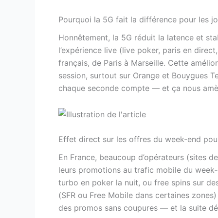
Pourquoi la 5G fait la différence pour les 
Honnêtement, la 5G réduit la latence et sta
l’expérience live (live poker, paris en direct,
français, de Paris à Marseille. Cette améli
session, surtout sur Orange et Bouygues Tel
chaque seconde compte — et ça nous amèn
Effet direct sur les offres du week-end pou
En France, beaucoup d’opérateurs (sites de
leurs promotions au trafic mobile du week‑
turbo en poker la nuit, ou free spins sur d
(SFR ou Free Mobile dans certaines zones) t
des promos sans coupures — et la suite détai