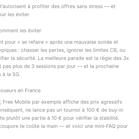
 t’autorisent à profiter des offres sans stress — et
r les éviter.
comment les éviter
t pour « se refaire » après une mauvaise soirée et
typiques : chasser les pertes, ignorer les limites CB, ou
ifier la sécurité. La meilleure parade est la règle des 3x
et pas plus de 3 sessions par jour — et la prochaine
s à la 5G.
joueurs en France
; Free Mobile par exemple affiche des prix agressifs
conséquent, ne lance pas un tournoi à 100 € de buy‑in
e plutôt une partie à 10 € pour vérifier la stabilité.
 coupure te coûte la main — et voici une mini‑FAQ pour