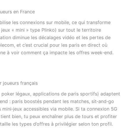
joueurs en France
bilise les connexions sur mobile, ce qui transforme
 jeux « mini » type Plinko) sur tout le territoire
oration diminue les décalages vidéo et les pertes de
ecom, et c’est crucial pour les paris en direct où
e à voir comment ça impacte les offres week‑end.
r joueurs français
 poker légaux, applications de paris sportifs) adaptent
end : paris boostés pendant les matches, sit‑and‑go
es mini‑jeux accessibles via mobile. Si ta connexion 5G
ient bien, tu peux enchaîner plus de tours et profiter
lle les types d’offres à privilégier selon ton profil.