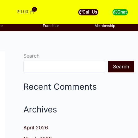
₹
0.00
Call Us
Chat
re
Franchise
Membership
Search
Search
Recent Comments
Archives
April 2026