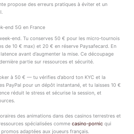
ante propose des erreurs pratiques à éviter et un
l.
ek‑end 5G en France
 week‑end. Tu conserves 50 € pour les micro‑tournois
ses de 10 € max) et 20 € en réserve Paysafecard. En
a latence avant d’augmenter la mise. Ce découpage
 dernière partie sur ressources et sécurité.
ker à 50 € — tu vérifies d’abord ton KYC et la
lises PayPal pour un dépôt instantané, et tu laisses 10 €
ce réduit le stress et sécurise la session, et
ources.
horaires des animations dans des casinos terrestres et
 ressources spécialisées comme
casino-pornic
qui
 promos adaptées aux joueurs français.