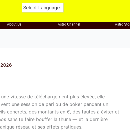
About Us
Astro Channel
Astro Sto
 2026
te une vitesse de téléchargement plus élevée, elle
vivent une session de pari ou de poker pendant un
ls concrets, des montants en €, des fautes à éviter et
os sans te faire bouffer la thune — et la dernière
canique réseau et ses effets pratiques.