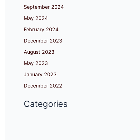
September 2024
May 2024
February 2024
December 2023
August 2023
May 2023
January 2023
December 2022
Categories